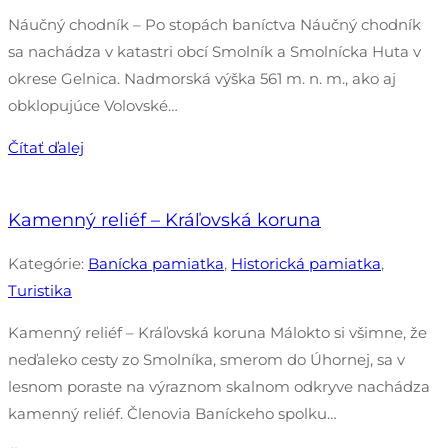
Náučný chodník – Po stopách baníctva Náučný chodník
sa nachádza v katastri obcí Smolník a Smolnícka Huta v
okrese Gelnica. Nadmorská výška 561 m. n. m., ako aj
obklopujúce Volovské…
Čítať ďalej
Kamenný reliéf – Kráľovská koruna
Kategórie:
Banícka pamiatka
,
Historická pamiatka
,
Turistika
Kamenný reliéf – Kráľovská koruna Málokto si všimne, že
neďaleko cesty zo Smolníka, smerom do Úhornej, sa v
lesnom poraste na výraznom skalnom odkryve nachádza
kamenný reliéf. Členovia Baníckeho spolku…