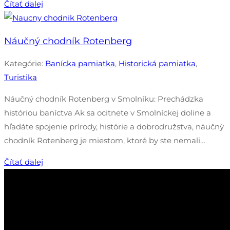
Čítať ďalej
Náučný chodník Rotenberg
Kategórie:
Banícka pamiatka
,
Historická pamiatka
,
Turistika
Náučný chodník Rotenberg v Smolníku: Prechádzka
históriou baníctva Ak sa ocitnete v Smolníckej doline a
hľadáte spojenie prírody, histórie a dobrodružstva, náučný
chodník Rotenberg je miestom, ktoré by ste nemali…
Čítať ďalej