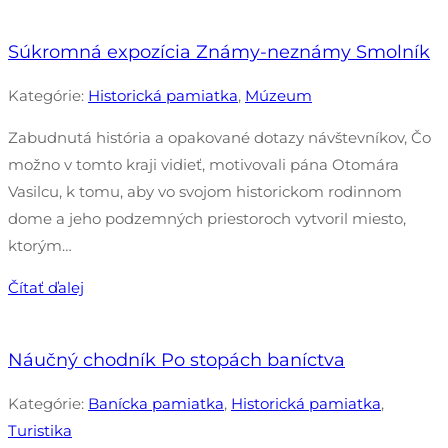
Súkromná expozícia Známy-neznámy Smolník
Kategórie:
Historická pamiatka
,
Múzeum
Zabudnutá história a opakované dotazy návštevníkov, Čo
možno v tomto kraji vidieť, motivovali pána Otomára
Vasilcu, k tomu, aby vo svojom historickom rodinnom
dome a jeho podzemných priestoroch vytvoril miesto,
ktorým…
Čítať ďalej
Náučný chodník Po stopách baníctva
Kategórie:
Banícka pamiatka
,
Historická pamiatka
,
Turistika